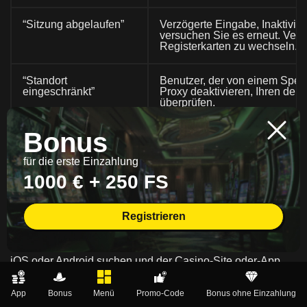
“Sitzung abgelaufen”
Verzögerte Eingabe, Inaktivitä
versuchen Sie es erneut. Ver
Registerkarten zu wechseln.
“Standort
Benutzer, der von einem Sperr
eingeschränkt”
Proxy deaktivieren, Ihren deut
überprüfen.
Bonus
Browser- und gerätebezogene Probleme Veraltete
für die erste Einzahlung
Browser, zwischengespeicherte Daten oder
1000 € + 250 FS
Gerätesicherheitseinstellungen können den Zugriff auf
Fortune Games verhindern. Sie sollten Ihren Cache und
Ihre Cookies löschen, Browser-Add-Ons wie Werbeblocker
Registrieren
deaktivieren und auf die neueste Version Ihres Browsers
aktualisieren. Mobile Benutzer sollten nach Updates für
iOS oder Android suchen und der Casino-Site oder-App
die erforderlichen Berechtigungen erteilen. Wenn Sie beim
Versuch, Geld bei € einzuzahlen oder abzuheben, Fehler
App
Bonus
Menü
Promo-Code
Bonus ohne Einzahlung
auf den Zahlungsseiten sehen, überprüfen Sie, ob Ihre