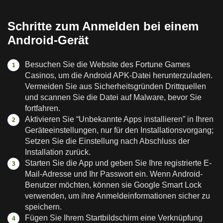
Schritte zum Anmelden bei einem
Android-Gerät
Besuchen Sie die Website des Fortune Games
Casinos, um die Android APK-Datei herunterzuladen.
Vermeiden Sie aus Sicherheitsgründen Drittquellen
und scannen Sie die Datei auf Malware, bevor Sie
fortfahren.
Aktivieren Sie “Unbekannte Apps installieren” in Ihren
Geräteeinstellungen, nur für den Installationsvorgang;
Setzen Sie die Einstellung nach Abschluss der
Installation zurück.
Starten Sie die App und geben Sie Ihre registrierte E-
Mail-Adresse und Ihr Passwort ein. Wenn Android-
Benutzer möchten, können sie Google Smart Lock
verwenden, um ihre Anmeldeinformationen sicher zu
speichern.
Fügen Sie Ihrem Startbildschirm eine Verknüpfung