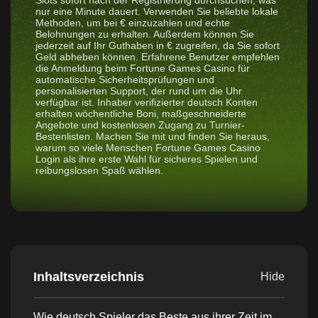
nur eine Minute dauert. Verwenden Sie beliebte lokale
Methoden, um bei € einzuzahlen und echte
Belohnungen zu erhalten. Außerdem können Sie
jederzeit auf Ihr Guthaben in € zugreifen, da Sie sofort
Geld abheben können. Erfahrene Benutzer empfehlen
die Anmeldung beim Fortune Games Casino für
automatische Sicherheitsprüfungen und
personalisierten Support, der rund um die Uhr
verfügbar ist. Inhaber verifizierter deutsch Konten
erhalten wöchentliche Boni, maßgeschneiderte
Angebote und kostenlosen Zugang zu Turnier-
Bestenlisten. Machen Sie mit und finden Sie heraus,
warum so viele Menschen Fortune Games Casino
Login als ihre erste Wahl für sicheres Spielen und
reibungslosen Spaß wählen.
Inhaltsverzeichnis
Hide
Wie deutsch Spieler das Beste aus ihrer Zeit im