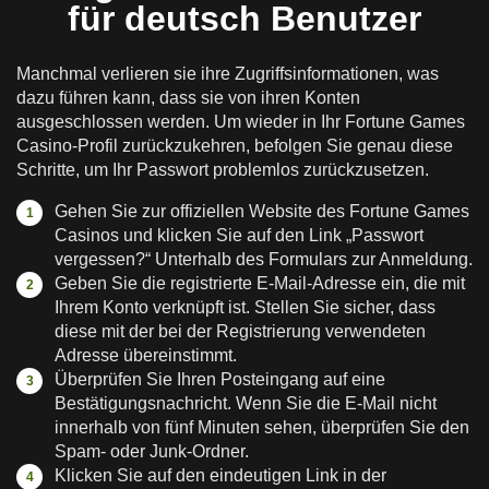
für deutsch Benutzer
Manchmal verlieren sie ihre Zugriffsinformationen, was
dazu führen kann, dass sie von ihren Konten
ausgeschlossen werden. Um wieder in Ihr Fortune Games
Casino-Profil zurückzukehren, befolgen Sie genau diese
Schritte, um Ihr Passwort problemlos zurückzusetzen.
Gehen Sie zur offiziellen Website des Fortune Games
Casinos und klicken Sie auf den Link „Passwort
vergessen?“ Unterhalb des Formulars zur Anmeldung.
Geben Sie die registrierte E-Mail-Adresse ein, die mit
Ihrem Konto verknüpft ist. Stellen Sie sicher, dass
diese mit der bei der Registrierung verwendeten
Adresse übereinstimmt.
Überprüfen Sie Ihren Posteingang auf eine
Bestätigungsnachricht. Wenn Sie die E-Mail nicht
innerhalb von fünf Minuten sehen, überprüfen Sie den
Spam- oder Junk-Ordner.
Klicken Sie auf den eindeutigen Link in der