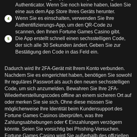
Authenticator. Wenn Sie noch keine haben, laden Sie
eine aus dem App Store Ihres Geräts herunter.
Wenn Sie es einschalten, verwenden Sie Ihre
Authentifizierungs-App, um den QR-Code zu
scannen, den Ihnen Fortune Games Casino gibt.
Die App erstellt schnell einen sechsstelligen Code,
der sich alle 30 Sekunden ändert. Geben Sie zur
Bestätigung den Code in das Feld ein.
Dadurch wird Ihr 2FA-Gerät mit Ihrem Konto verbunden.
Nachdem Sie es eingerichtet haben, benötigen Sie sowohl
Ihr reguläres Passwort als auch den neuen sechsstelligen
Code, um sich anzumelden. Bewahren Sie Ihre 2FA-
Wiederherstellungscodes offline an einem sicheren Ort auf
oder merken Sie sie sich. Ohne diese müssen Sie
möglicherweise Ihre Identität beim Kundensupport des
Fortune Games Casinos überprüfen, was Ihre
Zahlungsabhebungen oder € Einzahlungen verzögern
könnte. Seien Sie vorsichtig bei Phishing-Versuchen.
Fortune Games Casino wird Sie außerhalb des offiziellen