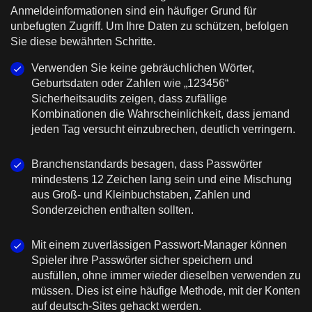
Anmeldeinformationen sind ein häufiger Grund für
unbefugten Zugriff. Um Ihre Daten zu schützen, befolgen
Sie diese bewährten Schritte.
Verwenden Sie keine gebräuchlichen Wörter,
Geburtsdaten oder Zahlen wie „123456“
Sicherheitsaudits zeigen, dass zufällige
Kombinationen die Wahrscheinlichkeit, dass jemand
jeden Tag versucht einzubrechen, deutlich verringern.
Branchenstandards besagen, dass Passwörter
mindestens 12 Zeichen lang sein und eine Mischung
aus Groß- und Kleinbuchstaben, Zahlen und
Sonderzeichen enthalten sollten.
Mit einem zuverlässigen Passwort-Manager können
Spieler ihre Passwörter sicher speichern und
ausfüllen, ohne immer wieder dieselben verwenden zu
müssen. Dies ist eine häufige Methode, mit der Konten
auf deutsch-Sites gehackt werden.