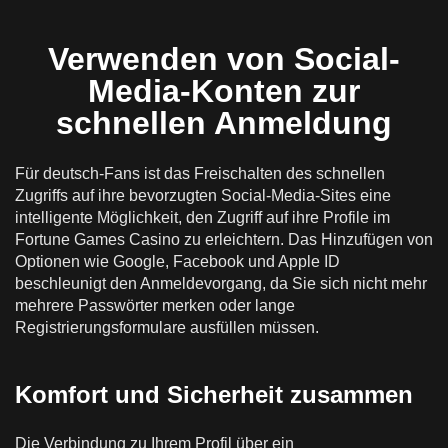
Verwenden von Social-
Media-Konten zur
schnellen Anmeldung
Für deutsch-Fans ist das Freischalten des schnellen
Zugriffs auf ihre bevorzugten Social-Media-Sites eine
intelligente Möglichkeit, den Zugriff auf ihre Profile im
Fortune Games Casino zu erleichtern. Das Hinzufügen von
Optionen wie Google, Facebook und Apple ID
beschleunigt den Anmeldevorgang, da Sie sich nicht mehr
mehrere Passwörter merken oder lange
Registrierungsformulare ausfüllen müssen.
Komfort und Sicherheit zusammen
Die Verbindung zu Ihrem Profil über ein