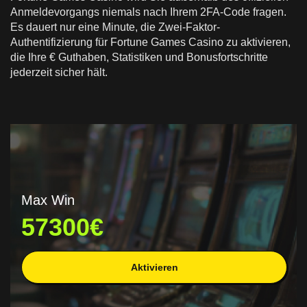
Anmeldevorgangs niemals nach Ihrem 2FA-Code fragen.
Es dauert nur eine Minute, die Zwei-Faktor-
Authentifizierung für Fortune Games Casino zu aktivieren,
die Ihre € Guthaben, Statistiken und Bonusfortschritte
jederzeit sicher hält.
Max Win
57300€
Aktivieren