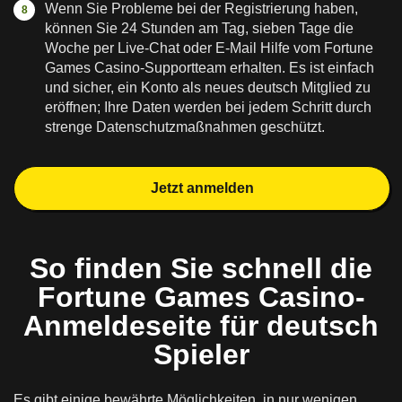
Wenn Sie Probleme bei der Registrierung haben,
können Sie 24 Stunden am Tag, sieben Tage die
Woche per Live-Chat oder E-Mail Hilfe vom Fortune
Games Casino-Supportteam erhalten. Es ist einfach
und sicher, ein Konto als neues deutsch Mitglied zu
eröffnen; Ihre Daten werden bei jedem Schritt durch
strenge Datenschutzmaßnahmen geschützt.
Jetzt anmelden
So finden Sie schnell die
Fortune Games Casino-
Anmeldeseite für deutsch
Spieler
Es gibt einige bewährte Möglichkeiten, in nur wenigen