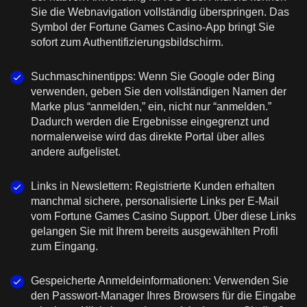
Sie die Webnavigation vollständig überspringen. Das
Symbol der Fortune Games Casino-App bringt Sie
sofort zum Authentifizierungsbildschirm.
Suchmaschinentipps: Wenn Sie Google oder Bing
verwenden, geben Sie den vollständigen Namen der
Marke plus “anmelden,” ein, nicht nur “anmelden.”
Dadurch werden die Ergebnisse eingegrenzt und
normalerweise wird das direkte Portal über alles
andere aufgelistet.
Links in Newslettern: Registrierte Kunden erhalten
manchmal sichere, personalisierte Links per E-Mail
vom Fortune Games Casino Support. Über diese Links
gelangen Sie mit Ihrem bereits ausgewählten Profil
zum Eingang.
Gespeicherte Anmeldeinformationen: Verwenden Sie
den Passwort-Manager Ihres Browsers für die Eingabe