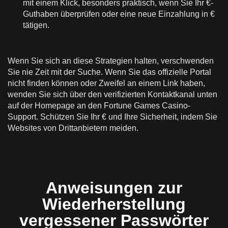
mit einem Klick, besonders praktisch, wenn Sie Ihr €-
Guthaben überprüfen oder eine neue Einzahlung in €
tätigen.
Wenn Sie sich an diese Strategien halten, verschwenden
Sie nie Zeit mit der Suche. Wenn Sie das offizielle Portal
nicht finden können oder Zweifel an einem Link haben,
wenden Sie sich über den verifizierten Kontaktkanal unten
auf der Homepage an den Fortune Games Casino-
Support. Schützen Sie Ihr € und Ihre Sicherheit, indem Sie
Websites von Drittanbietern meiden.
Anweisungen zur
Wiederherstellung
vergessener Passwörter